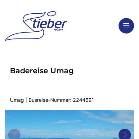
Toggl
Reisethemen
Badereise Umag
Toggl
Highlights
Toggl
Service
Toggl
Kontakt
Umag | Busreise-Nummer: 2244691
Start
Busreisen