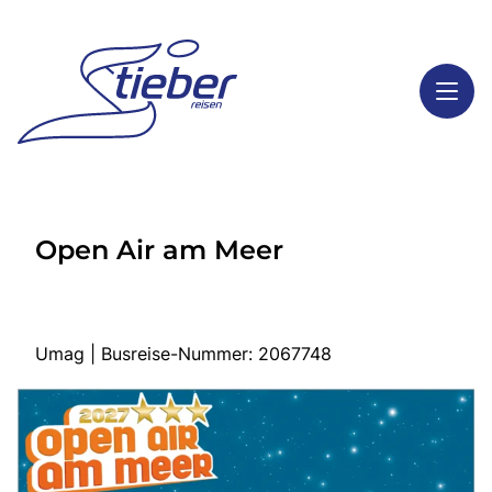
Toggl
Reisethemen
Open Air am Meer
Toggl
Highlights
Toggl
Service
Toggl
Kontakt
Umag | Busreise-Nummer: 2067748
Start
Busreisen