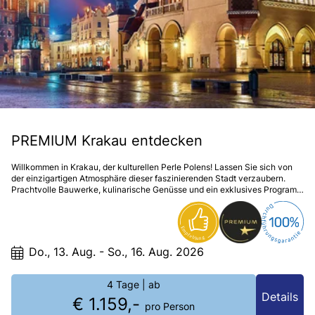
PREMIUM Krakau entdecken
Willkommen in Krakau, der kulturellen Perle Polens! Lassen Sie sich von
der einzigartigen Atmosphäre dieser faszinierenden Stadt verzaubern.
Prachtvolle Bauwerke, kulinarische Genüsse und ein exklusives Programm
machen diese Reise zu einem unvergesslichen Erlebnis. Ihr elegantes
****Hotel Mercure Stare Miasto rundet den Aufenthalt mit Komfort und Stil
perfekt ab.
Do., 13. Aug. - So., 16. Aug. 2026
4 Tage
| ab
Details
€ 1.159,-
pro Person