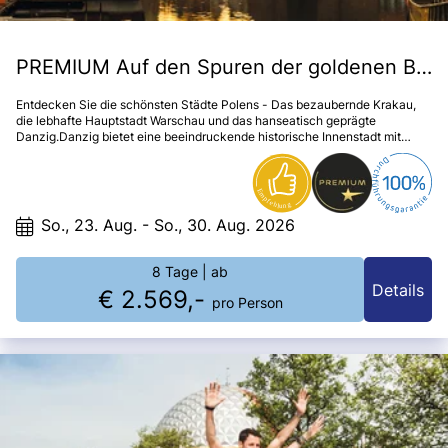
PREMIUM Auf den Spuren der goldenen Bernsteinstraße
Entdecken Sie die schönsten Städte Polens - Das bezaubernde Krakau,
die lebhafte Hauptstadt Warschau und das hanseatisch geprägte
Danzig.Danzig bietet eine beeindruckende historische Innenstadt mit
Kirchen, Stadttoren, wunderschönen Häusern am Langen Markt oder in
der Mariengasse zwischen Frauentor und Marienkirche und am Hafen, wo
sich auch das berühmte Krantor an der Motlawa befindet. Warschau, die
pulsierende Hauptstadt des Landes, liegt am Weichselufer. Hier kann man
durch malerische Gassen schlendern. Moderner gibt sich die Stadt in den
So., 23. Aug. - So., 30. Aug. 2026
Straßenzügen rund um den mächtigen Kulturpalast aus Ostblockzeiten.
Hier wächst eine moderne Hochhausstadt empor. Überall in der Stadt
findet man Parks und prächtige historische Paläste.Krakau, die alte
8 Tage
| ab
Königsstadt am Oberlauf der Weichsel besteht im Grunde aus zwei
Details
€ 2.569,-
Städten. Die mittelalterliche Altstadt mit dem zentralen Hauptmarkt, wo
pro Person
sich die Tuchhallen, die Marienkirche, andere Sehenswürdigkeiten
befinden und der Stadtteil Kazimierz, dazwischen liegt am Flussufer der
Wawel, die alte polnische Königsburg, darüber hinaus vor den Toren der
Stadt befindet das Salzbergwerk von Wieliczka oder das Hochgebirge
Hohe Tatra.