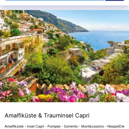
Amalfiküste & Trauminsel Capri
Amalfiküste - Insel Capri - Pompeji - Sorrento - Montecassino - NeapelDie