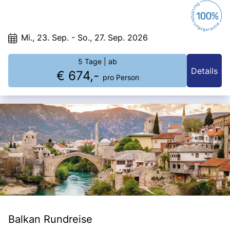
kroatischen Inselwelt und erleben Sie den einzigartigen Zauber von
Wasser, Stein und Meer.
Mi., 23. Sep. - So., 27. Sep. 2026
5 Tage
| ab
Details
€ 674,-
pro Person
Balkan Rundreise