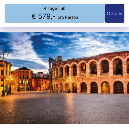
4 Tage
| ab
Details
€ 579,-
pro Person