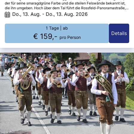
der für seine smaragdgrüne Farbe und die steilen Felswände bekannt ist,
die ihn umgeben. Hoch über dem Tal führt die Rossfeld-Panoramastraße,
eine der schönsten Alpenstraßen Deutschlands, von der aus man einen
Do., 13. Aug. - Do., 13. Aug. 2026
atemberaubenden Blick auf den Königssee, die umliegenden Berge und
das Berchtesgadener Land genießen kann.
1 Tage
| ab
Details
€ 159,-
pro Person