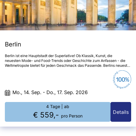
Berlin
Berlin ist eine Hauptstadt der Superlative! Ob Klassik, Kunst, die
neuesten Mode- und Food-Trends oder Geschichte zum Anfassen - die
Weltmetropole bietet für jeden Geschmack das Passende. Berlins neueste
Sehenswürdigkeit und zugleich die neue kulturelle Mitte bildet das
Humboldt Forum auf dem Schlossplatz, das im Jahr 2021 nach langer
Bauzeit eröffnet wurde. Ein Highlight in der Berliner Kulturlandschaft, das
Sie sich nicht entgehen lassen sollten.
Mo., 14. Sep. - Do., 17. Sep. 2026
4 Tage
| ab
Details
€ 559,-
pro Person