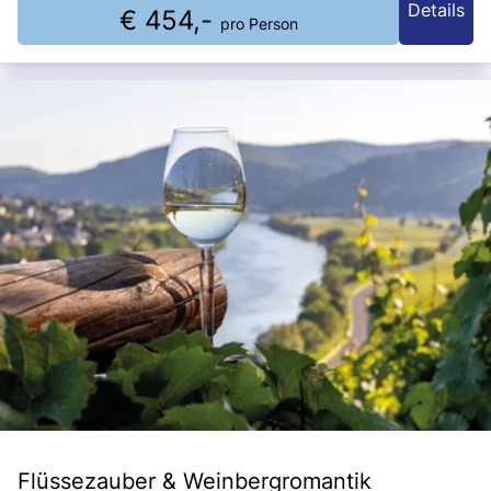
Details
€ 454,-
pro Person
Flüssezauber & Weinbergromantik