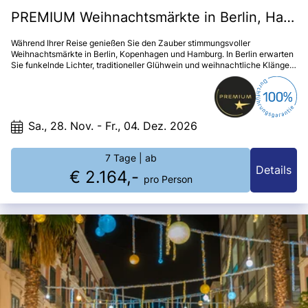
PREMIUM Weihnachtsmärkte in Berlin, Hamburg & Kopenhagen
Während Ihrer Reise genießen Sie den Zauber stimmungsvoller
Weihnachtsmärkte in Berlin, Kopenhagen und Hamburg. In Berlin erwarten
Sie funkelnde Lichter, traditioneller Glühwein und weihnachtliche Klänge.
Kopenhagen verzaubert mit skandinavischem Flair, liebevoll dekorierten
Ständen und dem Duft von Zimtschnecken und Gløgg. In Hamburg erleben
Sie den festlich erleuchteten Adventsmarkt vor dem Rathaus, wo
norddeutsche Gemütlichkeit und weihnachtliche Atmosphäre
zusammentreffen – eine winterliche Genussreise voller Lichterglanz.
Sa., 28. Nov. - Fr., 04. Dez. 2026
7 Tage
| ab
Details
€ 2.164,-
pro Person