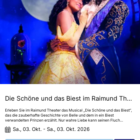
Die Schöne und das Biest im Raimund Theater
Erleben Sie im Raimund Theater das Musical „Die Schöne und das Biest“,
das die zauberhafte Geschichte von Belle und dem in ein Biest
verwandelten Prinzen erzählt. Nur wahre Liebe kann seinen Fluch
brechen. Diese bewegende Erzählung über Mut, innere Schönheit und die
Sa., 03. Okt. - Sa., 03. Okt. 2026
Kraft der Liebe begeistert seit Generationen und bietet ein
unvergessliches, magisches und humorvolles Erlebnis für die ganze