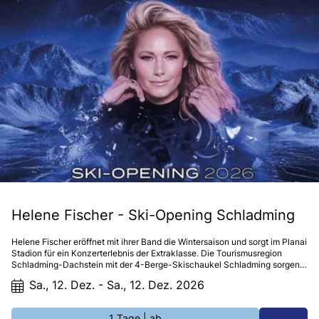
Helene Fischer - Ski-Opening Schladming
Helene Fischer eröffnet mit ihrer Band die Wintersaison und sorgt im Planai
Stadion für ein Konzerterlebnis der Extraklasse. Die Tourismusregion
Schladming-Dachstein mit der 4-Berge-Skischaukel Schladming sorgen
für das wohl legendärste Ski Opening in den österreichischen
Sa., 12. Dez. - Sa., 12. Dez. 2026
Bergen. Kaum eine Künstlerin zieht ihr Publikum so in den Bann wie
Helene Fischer. Seit Jahren zählt sie zu den erfolgreichsten Live-Acts
Europas und fasziniert Millionen Fans mit spektakulären
1 Tage
| ab