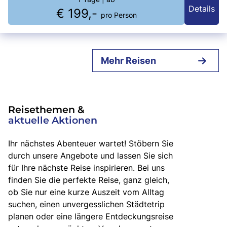
Produktionen, außergewöhnlicher Bühnenpräsenz und einer einzigartigen
Details
Verbindung zum Publikum.
€ 199,-
pro Person
Mehr Reisen
Reisethemen &
aktuelle Aktionen
Ihr nächstes Abenteuer wartet! Stöbern Sie
durch unsere Angebote und lassen Sie sich
für Ihre nächste Reise inspirieren. Bei uns
finden Sie die perfekte Reise, ganz gleich,
ob Sie nur eine kurze Auszeit vom Alltag
suchen, einen unvergesslichen Städtetrip
planen oder eine längere Entdeckungsreise