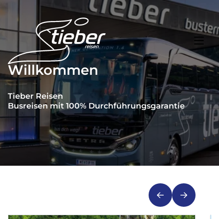
Willkommen
Toggl
Reisethemen
Tieber Reisen
Busreisen mit 100% Durchführungsgarantie
Toggl
Highlights
Toggl
Service
Toggl
Kontakt
Start
Busreisen