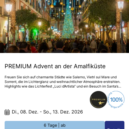
PREMIUM Advent an der Amalfiküste
Freuen Sie sich auf charmante Städte wie Salerno, Vietri sul Mare und
Sorrent, die im Lichterglanz und weihnachtlicher Atmosphäre erstrahlen.
Highlights wie das Lichterfest „Luci d’Artista“ und ein Besuch im Santa’s
Village sorgen für unvergessliche Momente. Stadtführungen,
Weihnachtsmärkte und regionale Kultur lassen Sie den Zauber der
Adventszeit intensiv erleben. Eine Reise voller Lichter, Genuss und
mediterraner Festtagsstimmung erwartet Sie.
Di., 08. Dez. - So., 13. Dez. 2026
6 Tage
| ab