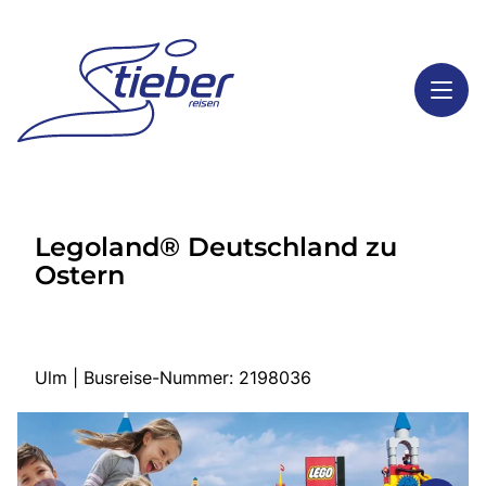
Toggl
Reisethemen
Legoland® Deutschland zu
Toggl
Highlights
Ostern
Toggl
Service
Toggl
Kontakt
Ulm | Busreise-Nummer: 2198036
Start
Busreisen