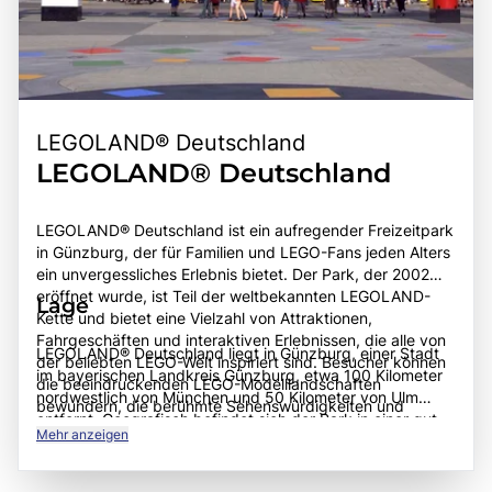
LEGOLAND® Deutschland
LEGOLAND® Deutschland
LEGOLAND® Deutschland ist ein aufregender Freizeitpark
in Günzburg, der für Familien und LEGO-Fans jeden Alters
ein unvergessliches Erlebnis bietet. Der Park, der 2002
eröffnet wurde, ist Teil der weltbekannten LEGOLAND-
Lage
Kette und bietet eine Vielzahl von Attraktionen,
Fahrgeschäften und interaktiven Erlebnissen, die alle von
LEGOLAND® Deutschland liegt in Günzburg, einer Stadt
der beliebten LEGO-Welt inspiriert sind. Besucher können
im bayerischen Landkreis Günzburg, etwa 100 Kilometer
die beeindruckenden LEGO-Modelllandschaften
nordwestlich von München und 50 Kilometer von Ulm
bewundern, die berühmte Sehenswürdigkeiten und
entfernt. Geografisch befindet sich der Park in einer gut
Städte aus aller Welt nachbilden, sowie aufregende
Mehr anzeigen
erreichbaren Lage, die sowohl mit dem Auto als auch mit
Fahrgeschäfte wie Achterbahnen und Wasserattraktionen
öffentlichen Verkehrsmitteln gut zugänglich ist. Die
genießen. Ein besonderes Highlight ist der Miniland-
Anreise mit dem Auto erfolgt über die Autobahn A8, die