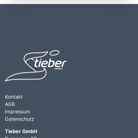
Bereich, in dem detailgetreue Miniaturmodelle aus LEGO-
eine direkte Verbindung zu den umliegenden Städten
Steinen zu sehen sind. LEGOLAND® Deutschland ist nicht
bietet. Zudem gibt es regelmäßige Zugverbindungen
nur ein Ort für Spaß und Abenteuer, sondern fördert auch
nach Günzburg, die den Besuch des Parks erleichtern. Die
Kreativität und Teamarbeit durch verschiedene
zentrale Lage von LEGOLAND® Deutschland macht es zu
Workshops und Bauaktivitäten. Ein Besuch in LEGOLAND®
einem idealen Ziel für Familienausflüge und Tagestrips aus
Deutschland ist eine hervorragende Möglichkeit, einen
den nahegelegenen Städten. Die Kombination aus
Tag voller Spaß, Spannung und unvergesslicher
aufregenden Attraktionen, familienfreundlicher
Erinnerungen mit der ganzen Familie zu verbringen.
Atmosphäre und der Möglichkeit, die bayerische Kultur zu
erleben, macht LEGOLAND® Deutschland zu einem
unverzichtbaren Ziel für Reisende, die Spaß und
Abenteuer suchen.
Kontakt
AGB
Impressum
Datenschutz
Tieber GmbH