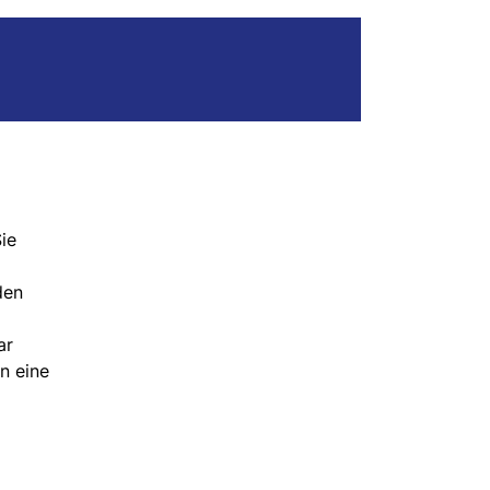
ie
den
ar
n eine
.