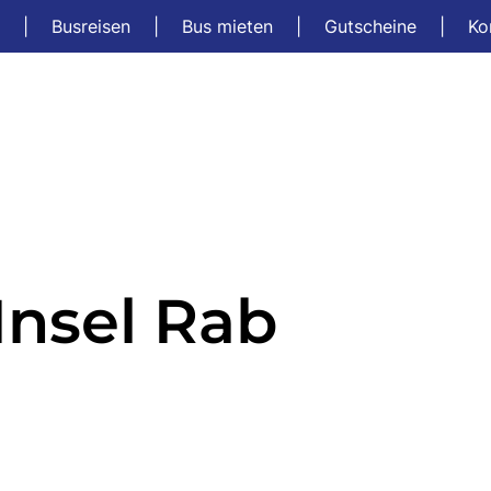
t
|
Busreisen
|
Bus mieten
|
Gutscheine
|
Ko
Insel Rab