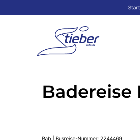
Star
Badereise 
Rab | Busreise-Nummer: 2244469