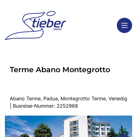
Toggl
Reisethemen
Terme Abano Montegrotto
Toggl
Highlights
Toggl
Service
Toggl
Kontakt
Abano Terme, Padua, Montegrotto Terme, Venedig
| Busreise-Nummer: 2252968
Start
Busreisen