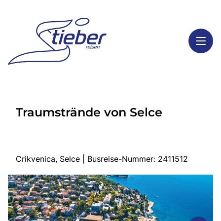
Toggl
Reisethemen
Traumstrände von Selce
Toggl
Highlights
Toggl
Service
Toggl
Kontakt
Crikvenica, Selce | Busreise-Nummer: 2411512
Start
Busreisen