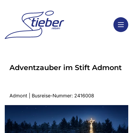
Toggl
Reisethemen
Adventzauber im Stift Admont
Toggl
Highlights
Toggl
Service
Toggl
Kontakt
Admont | Busreise-Nummer: 2416008
Start
Busreisen