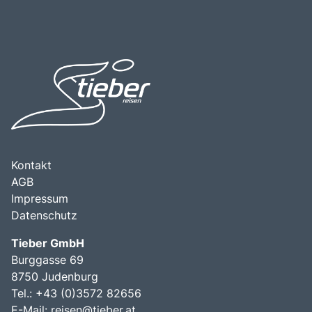
wunderbare Gelegenheit, die Schönheit der Barockkunst
Kombination aus der beeindruckenden Architektur, der
zu erleben, mehr über die Geschichte des
reichen Geschichte und der malerischen Umgebung
Benediktinerordens zu erfahren und die ruhige Umgebung
macht das Stift Admont zu einem unvergesslichen
des Klosters zu genießen.
Erlebnis für jeden Besucher.
Kontakt
AGB
Impressum
Datenschutz
Tieber GmbH
Burggasse 69
8750 Judenburg
Tel.: +43 (0)3572 82656
E-Mail:
reisen@tieber.at