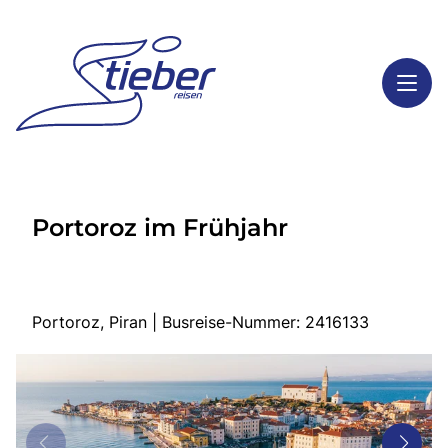
Toggl
Reisethemen
Portoroz im Frühjahr
Toggl
Highlights
Toggl
Service
Toggl
Kontakt
Portoroz, Piran | Busreise-Nummer: 2416133
Start
Busreisen