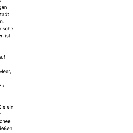
igen
stadt
n.
rische
n ist
auf
Meer,
l
zu
ie ein
r
schee
nießen