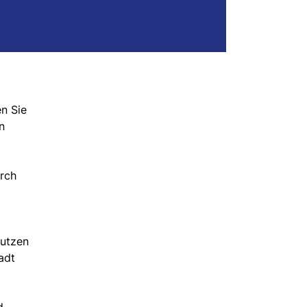
n Sie
n
urch
Nutzen
adt
d