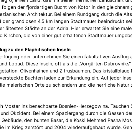
e folgen der fjordartigen Bucht von Kotor in den gleichnam
nezianischen Architektur. Bei einem Rundgang durch die Alt
d der grandiosen 4,5 km langen Stadtmauer beeindruckt sei
r ältesten Städte an der Adria. Hier erwartet Sie eine male
d Kirchen, die von einer gut erhaltenen Stadtmauer umgebe
lug zu den Elaphitischen Inseln
erfügung oder unternehmen Sie einen fakultativen Ausflug 
 und Lopud. Diese Inseln, oft als die „Vorgärten Dubrovniks“
etation, Olivenhainen und Zitrusbäumen. Das kristallblaue 
versteckte Buchten laden zur Erkundung ein. Auf jeder Inse
die malerischen Orte zu schlendern und die herrliche Natur 
ch Mostar ins benachbarte Bosnien-Herzegowina. Tauchen S
t und Okzident. Bei einem Spaziergang durch die Gassen de
elle Gebäude, den bunten Basar, die Koski Mehmed Pasha Mo
 die im Krieg zerstört und 2004 wiederaufgebaut wurde. Ge