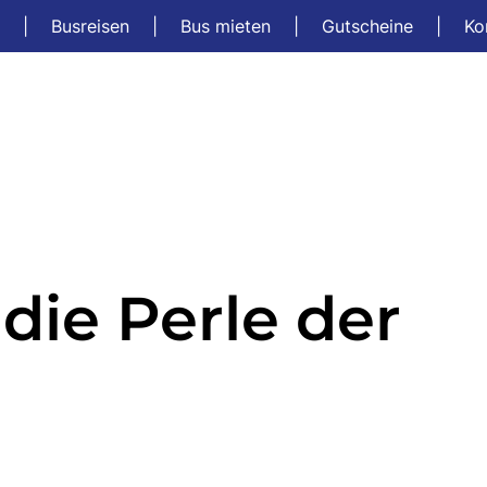
t
|
Busreisen
|
Bus mieten
|
Gutscheine
|
Ko
die Perle der