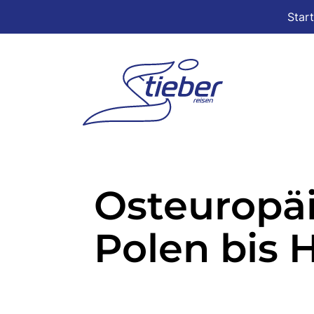
Star
Osteuropäi
Polen bis H