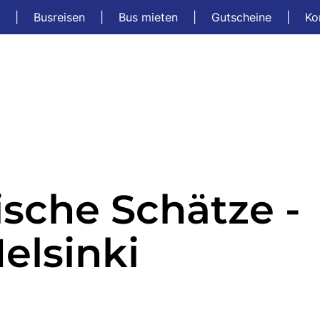
t
|
Busreisen
|
Bus mieten
|
Gutscheine
|
Ko
sche Schätze -
elsinki