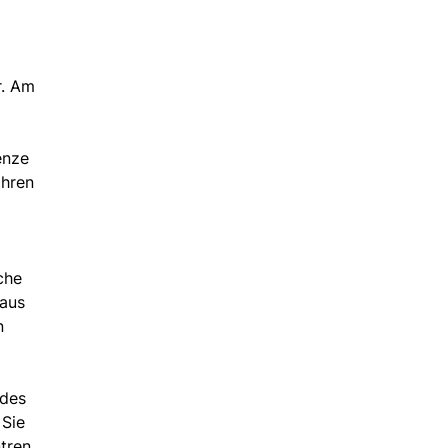
r. Am
enze
ahren
che
 aus
n
 des
 Sie
ntren