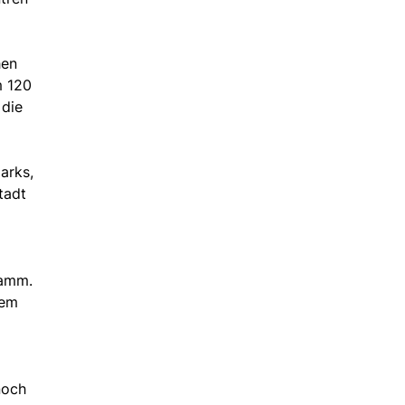
hen
m 120
 die
arks,
tadt
ramm.
dem
noch