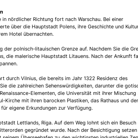
yn
 in nördlicher Richtung fort nach Warschau. Bei einer
erte über die Hauptstadt Polens, ihre Geschichte und Kultu
hrem Hotel übernachten.
g der polnisch-litauischen Grenze auf. Nachdem Sie die Gr
us, die malerische Hauptstadt Litauens. Nach der Ankunft f
spannen.
t durch Vilnius, die bereits im Jahr 1322 Residenz des
ie die zahlreichen Sehenswürdigkeiten, darunter die gotis
 Renaissance-Elementen, die Universität mit ihrer Mischung
ul-Kirche mit ihren barocken Plastiken, das Rathaus und de
n für eigene Erkundungen zur Verfügung.
ptstadt Lettlands, Riga. Auf dem Weg lohnt sich ein Besuch
tterorden gegründet wurde. Nach der Besichtigung setzen
it seinem Überseehafen zu den wichtigsten industriellen Ze