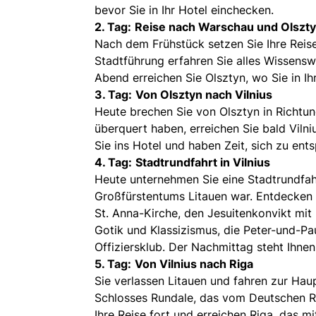
bevor Sie in Ihr Hotel einchecken.
2. Tag:
Reise nach Warschau und Olszt
Nach dem Frühstück setzen Sie Ihre Reise
Stadtführung erfahren Sie alles Wissensw
Abend erreichen Sie Olsztyn, wo Sie in I
3. Tag:
Von Olsztyn nach Vilnius
Heute brechen Sie von Olsztyn in Richtun
überquert haben, erreichen Sie bald Vilni
Sie ins Hotel und haben Zeit, sich zu ent
4. Tag:
Stadtrundfahrt in Vilnius
Heute unternehmen Sie eine Stadtrundfahr
Großfürstentums Litauen war. Entdecken S
St. Anna-Kirche, den Jesuitenkonvikt mit
Gotik und Klassizismus, die Peter-und-Pa
Offiziersklub. Der Nachmittag steht Ihne
5. Tag:
Von Vilnius nach Riga
Sie verlassen Litauen und fahren zur Hau
Schlosses Rundale, das vom Deutschen Ri
Ihre Reise fort und erreichen Riga, das m