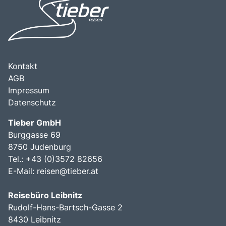
einem unverzichtbaren Ziel für Reisende, die die Vielfalt
und den Charme dieser einzigartigen Region entdecken
möchten.
Kontakt
AGB
Impressum
Datenschutz
Tieber GmbH
Burggasse 69
8750 Judenburg
Tel.: +43 (0)3572 82656
E-Mail:
reisen@tieber.at
Reisebüro Leibnitz
Rudolf-Hans-Bartsch-Gasse 2
8430 Leibnitz