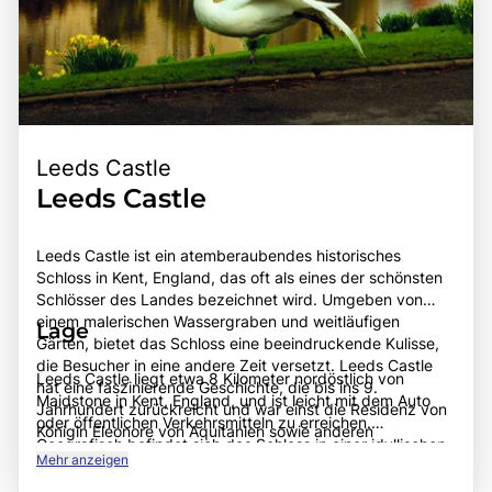
Leeds Castle
Leeds Castle
Leeds Castle ist ein atemberaubendes historisches
Schloss in Kent, England, das oft als eines der schönsten
Schlösser des Landes bezeichnet wird. Umgeben von
einem malerischen Wassergraben und weitläufigen
Lage
Gärten, bietet das Schloss eine beeindruckende Kulisse,
die Besucher in eine andere Zeit versetzt. Leeds Castle
Leeds Castle liegt etwa 8 Kilometer nordöstlich von
hat eine faszinierende Geschichte, die bis ins 9.
Maidstone in Kent, England, und ist leicht mit dem Auto
Jahrhundert zurückreicht und war einst die Residenz von
oder öffentlichen Verkehrsmitteln zu erreichen.
Königin Eleonore von Aquitanien sowie anderen
Geografisch befindet sich das Schloss in einer idyllischen
königlichen Persönlichkeiten. Die Innenräume des
Mehr anzeigen
ländlichen Umgebung, umgeben von Wäldern, Wiesen und
Schlosses sind prächtig eingerichtet und bieten Einblicke
dem malerischen Wassergraben, der das Schloss umgibt.