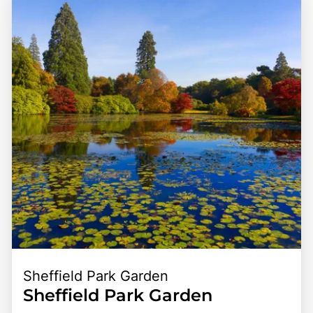
Schönheit, sondern auch ein Ort der Inspiration, der Kunst
Erkundungen der umliegenden Sehenswürdigkeiten in
und Literatur miteinander verbindet. Ein Besuch in
Kent, einschließlich der historischen Städte Rye und
Sissinghurst ist eine hervorragende Möglichkeit, die
Canterbury. Die Kombination aus natürlicher Schönheit,
kreative Vision von Vita Sackville-West zu erleben, die
kulturellem Erbe und der Möglichkeit, die englische
Natur zu genießen und in die Geschichte eines der
Landschaft zu genießen, macht Sissinghurst Castle zu
bekanntesten Gärten Englands einzutauchen. Die
einem unverzichtbaren Ziel für Reisende, die die Vielfalt
Kombination aus historischer Bedeutung, künstlerischem
und den Charme dieser einzigartigen Region entdecken
Erbe und der Möglichkeit, die Schönheit der Gärten zu
möchten.
erleben, macht Sissinghurst Castle zu einem
unverzichtbaren Ziel für Reisende.
Sheffield Park Garden
Sheffield Park Garden