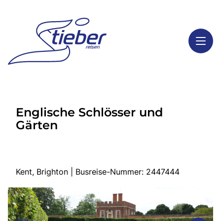
Toggl
Reisethemen
Englische Schlösser und
Toggl
Highlights
Gärten
Toggl
Service
Toggl
Kontakt
Kent, Brighton | Busreise-Nummer: 2447444
Start
Busreisen