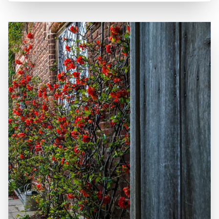
in das Leben der Adligen im Laufe der Jahrhunderte.
Die Anreise nach Leeds Castle ist sowohl von London als
Besucher können die wunderschönen Gärten erkunden,
auch von anderen Städten in Kent unkompliziert, wobei
an geführten Touren teilnehmen und verschiedene
der nächste Bahnhof in Bearsted liegt, von wo aus
Veranstaltungen und Aktivitäten genießen, die das ganze
Shuttlebusse zum Schloss fahren. Die zentrale Lage von
Jahr über stattfinden. Ein Besuch in Leeds Castle ist eine
Leeds Castle macht es zu einem idealen Ausgangspunkt
hervorragende Möglichkeit, die britische Geschichte zu
für Erkundungen der umliegenden Sehenswürdigkeiten,
erleben, die beeindruckende Architektur zu bewundern
einschließlich der historischen Stadt Canterbury und der
und die natürliche Schönheit der Umgebung zu genießen.
malerischen Kentish Küste. Die Kombination aus
historischer Bedeutung, atemberaubender Natur und der
Möglichkeit, die britische Lebensart zu genießen, macht
Leeds Castle zu einem unverzichtbaren Ziel für Reisende,
die die Vielfalt und den Charme dieser einzigartigen
Region entdecken möchten.