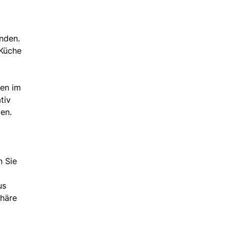
unden.
 Küche
ten im
tiv
en.
n Sie
us
phäre