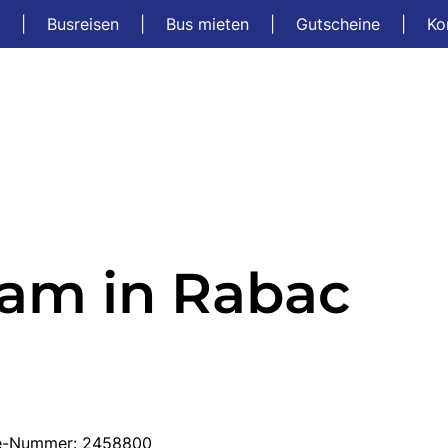
t
|
Busreisen
|
Bus mieten
|
Gutscheine
|
Ko
nam in Rabac
ise-Nummer: 2458800