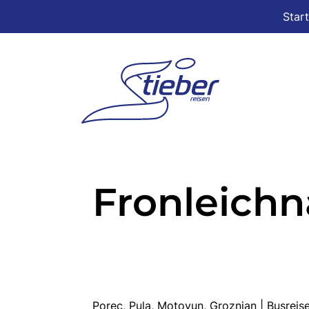
Star
Fronleich
Porec, Pula, Motovun, Groznjan | Busre