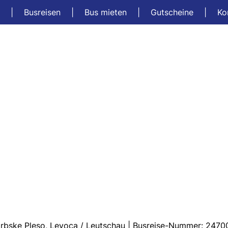
t
|
Busreisen
|
Bus mieten
|
Gutscheine
|
Ko
a
rbske Pleso, Levoca / Leutschau | Busreise-Nummer: 2470