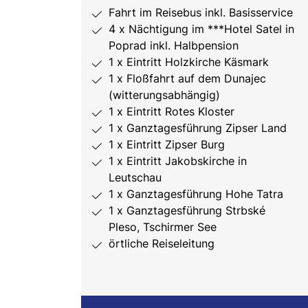
Fahrt im Reisebus inkl. Basisservice
4 x Nächtigung im ***Hotel Satel in
Poprad inkl. Halbpension
1 x Eintritt Holzkirche Käsmark
1 x Floßfahrt auf dem Dunajec
(witterungsabhängig)
1 x Eintritt Rotes Kloster
1 x Ganztagesführung Zipser Land
1 x Eintritt Zipser Burg
1 x Eintritt Jakobskirche in
Leutschau
1 x Ganztagesführung Hohe Tatra
1 x Ganztagesführung Strbské
Pleso, Tschirmer See
örtliche Reiseleitung