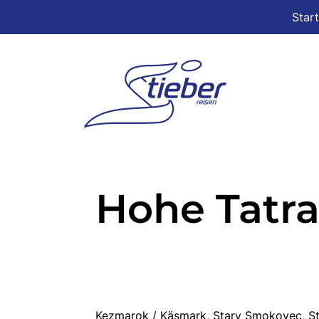
Star
Hohe Tatr
Kezmarok / Käsmark, Stary Smokovec, St