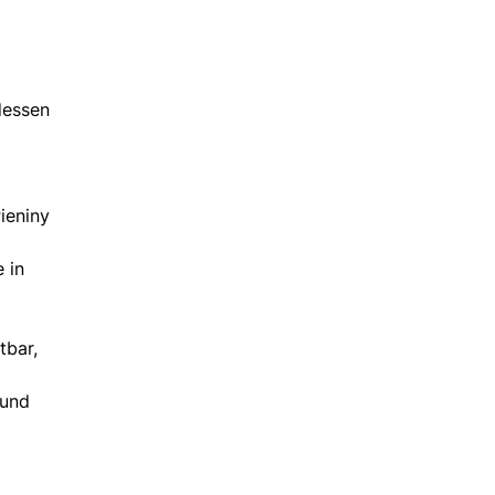
dessen
ieniny
 in
tbar,
 und