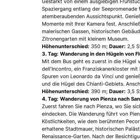
Gestärkt von einem ausgiebigen Frühstü
Spaziergang entlang der Seepromenade f
atemberaubenden Aussichtspunkt. Genieße
Momente mit Ihrer Kamera fest. Anschließe
malerischen Gassen, historischen Gebäud
Zitronengarten mit kleinem Museum.
Höhenunterschied:
350 m;
Dauer:
2,5 S
3. Tag:
Wanderung in den Hügeln von F
Mit dem Bus geht es zuerst in die Hügel 
dell'Incontro, ein Franziskanerkloster mit
Spuren von Leonardo da Vinci und genie
und die Hügel des Chianti-Gebiets. Ansch
Höhenunterschied:
390 m;
Dauer:
3,5 S
4. Tag:
Wanderung von Pienza nach San
Zuerst fahren Sie nach Pienza, wo Sie sic
eindecken. Die Wanderung führt von Pienz
Köstlichkeiten, wie dem berühmten Pecori
erhaltene Stadtmauer, historischen Paläst
Renaissance-Garten. Nach der Besichtigu