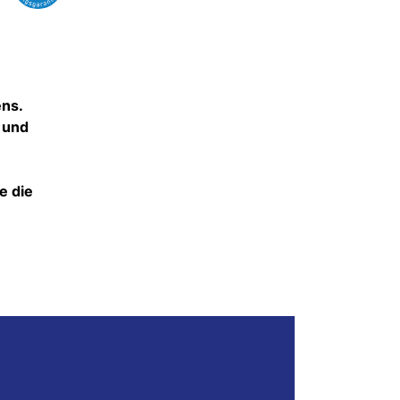
ens.
 und
e die