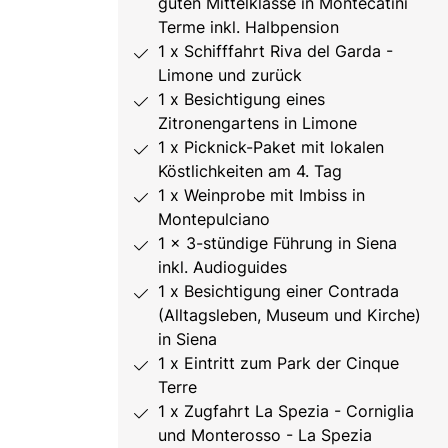
guten Mittelklasse in Montecatini
Terme inkl. Halbpension
1 x Schifffahrt Riva del Garda -
Limone und zurück
1 x Besichtigung eines
Zitronengartens in Limone
1 x Picknick-Paket mit lokalen
Köstlichkeiten am 4. Tag
1 x Weinprobe mit Imbiss in
Montepulciano
1 x 3-stündige Führung in Siena
inkl. Audioguides
1 x Besichtigung einer Contrada
(Alltagsleben, Museum und Kirche)
in Siena
1 x Eintritt zum Park der Cinque
Terre
1 x Zugfahrt La Spezia - Corniglia
und Monterosso - La Spezia