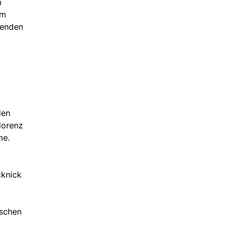
m
em
kenden
den
lorenz
me.
cknick
ischen