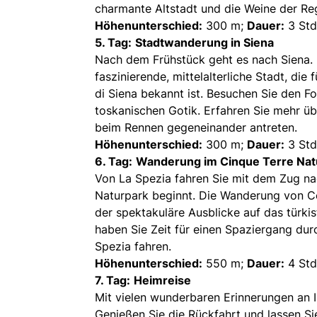
charmante Altstadt und die Weine der Re
Höhenunterschied:
300 m;
Dauer:
3 Std
5. Tag:
Stadtwanderung in Siena
Nach dem Frühstück geht es nach Siena.
faszinierende, mittelalterliche Stadt, di
di Siena bekannt ist. Besuchen Sie den F
toskanischen Gotik. Erfahren Sie mehr übe
beim Rennen gegeneinander antreten.
Höhenunterschied:
300 m;
Dauer:
3 Std
6. Tag:
Wanderung im Cinque Terre Nat
Von La Spezia fahren Sie mit dem Zug n
Naturpark beginnt. Die Wanderung von C
der spektakuläre Ausblicke auf das türki
haben Sie Zeit für einen Spaziergang dur
Spezia fahren.
Höhenunterschied:
550 m;
Dauer:
4 Std
7. Tag:
Heimreise
Mit vielen wunderbaren Erinnerungen an Ih
Genießen Sie die Rückfahrt und lassen Si