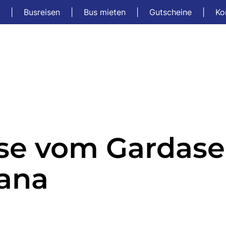
t
|
Busreisen
|
Bus mieten
|
Gutscheine
|
Ko
se vom Gardase
kana