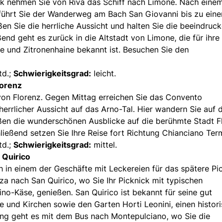
ck nehmen Sie von Riva das Schiff nach Limone. Nach eine
ührt Sie der Wanderweg am Bach San Giovanni bis zu ein
n Sie die herrliche Aussicht und halten Sie die beeindruc
nd geht es zurück in die Altstadt von Limone, die für ihre
e und Zitronenhaine bekannt ist. Besuchen Sie den
td.;
Schwierigkeitsgrad:
leicht.
lorenz
von Florenz. Gegen Mittag erreichen Sie das Convento
 herrlicher Aussicht auf das Arno-Tal. Hier wandern Sie auf 
ßen die wunderschönen Ausblicke auf die berühmte Stadt F
ließend setzen Sie Ihre Reise fort Richtung Chianciano Ter
td.;
Schwierigkeitsgrad:
mittel.
 Quirico
h in einem der Geschäfte mit Leckereien für das spätere Pi
a nach San Quirico, wo Sie Ihr Picknick mit typischen
no-Käse, genießen. San Quirico ist bekannt für seine gut
e und Kirchen sowie den Garten Horti Leonini, einen histor
ng geht es mit dem Bus nach Montepulciano, wo Sie die