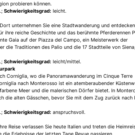
gion probieren können.
.;
Schwierigkeitsgrad:
leicht.
 Dort unternehmen Sie eine Stadtwanderung und entdecken
e für ihre reiche Geschichte und das berühmte Pferderennen P
onte Gaia auf der Piazza del Campo, ein Meisterwerk der
r die Traditionen des Palio und die 17 Stadtteile von Siena,
.;
Schwierigkeitsgrad:
leicht/mittel.
urpark
ach Corniglia, wo die Panoramawanderung im Cinque Terre
orniglia nach Monterosso ist ein atemberaubender Küstenw
sfarbene Meer und die malerischen Dörfer bietet. In Monter
ch die alten Gässchen, bevor Sie mit dem Zug zurück nach 
.;
Schwierigkeitsgrad:
anspruchsvoll.
re Reise verlassen Sie heute Italien und treten die Heimrei
e die Erlebnisse der letzten Tage Revue passieren.