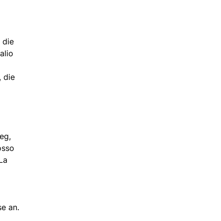
 die
alio
 die
eg,
osso
La
se an.