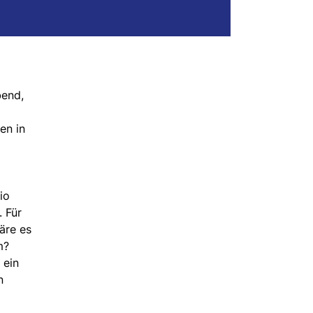
bend,
en in
io
 Für
äre es
m?
 ein
n