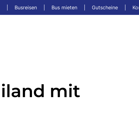
t
|
Busreisen
|
Bus mieten
|
Gutscheine
|
Ko
ailand mit