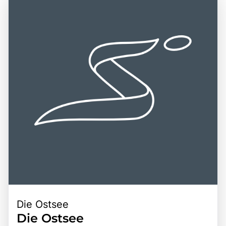
macht sie zu einem idealen Ziel für Tagesausflüge und
dem Heideblütenfest, teilzunehmen. Die Kombination aus
ermöglicht es den Besuchern, auch andere
atemberaubenden Landschaften, kulturellen Traditionen
Sehenswürdigkeiten der Region, wie die historischen
und der Möglichkeit, aktiv zu sein, macht die Lüneburger
Städte Lüneburg und Celle, zu erkunden. Die Kombination
Heide zu einem unverzichtbaren Ziel für Naturliebhaber
aus der Schönheit der Landschaft, der kulturellen
und Erholungssuchende.
Bedeutung der Region und der Möglichkeit, die Natur zu
erleben, macht die Lüneburger Heide zu einem
unverzichtbaren Ziel für Reisende, die die Schätze
Norddeutschlands entdecken möchten.
Die Ostsee
Die Ostsee