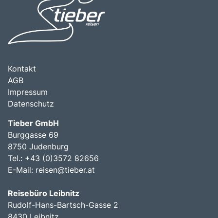
Kombination aus der Schönheit der Küstenlandschaft, der
Landschaften, kulturellen Erlebnissen und vielfältigen
kulturellen Bedeutung der Region und der Möglichkeit, die
Freizeitmöglichkeiten macht die Ostsee zu einem
Natur aktiv zu erleben, macht die Ostsee zu einem
unverzichtbaren Ziel für Reisende.
unverzichtbaren Ziel für Reisende, die die Schätze
Norddeutschlands entdecken möchten.
Kontakt
AGB
Impressum
Datenschutz
Tieber GmbH
Burggasse 69
8750 Judenburg
Tel.: +43 (0)3572 82656
E-Mail:
reisen@tieber.at
Reisebüro Leibnitz
Rudolf-Hans-Bartsch-Gasse 2
8430 Leibnitz