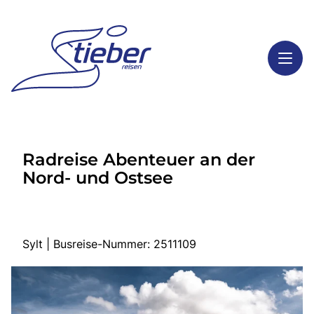
Toggl
Reisethemen
Radreise Abenteuer an der
Toggl
Highlights
Nord- und Ostsee
Toggl
Service
Toggl
Kontakt
Sylt | Busreise-Nummer: 2511109
Start
Busreisen