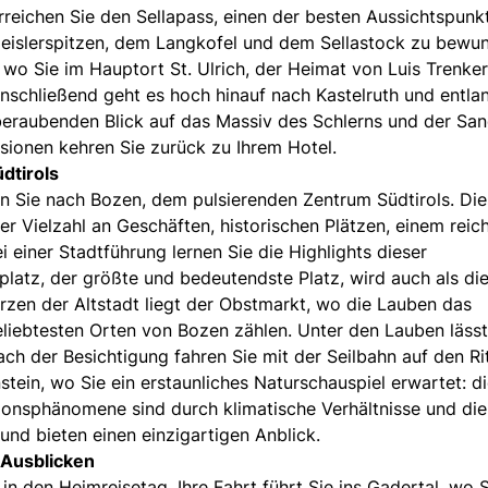
erreichen Sie den Sellapass, einen der besten Aussichtspunk
Geislerspitzen, dem Langkofel und dem Sellastock zu bewu
, wo Sie im Hauptort St. Ulrich, der Heimat von Luis Trenker
nschließend geht es hoch hinauf nach Kastelruth und entla
beraubenden Blick auf das Massiv des Schlerns und der San
sionen kehren Sie zurück zu Ihrem Hotel.
dtirols
en Sie nach Bozen, dem pulsierenden Zentrum Südtirols. Di
er Vielzahl an Geschäften, historischen Plätzen, einem reic
 einer Stadtführung lernen Sie die Highlights dieser
platz, der größte und bedeutendste Platz, wird auch als di
rzen der Altstadt liegt der Obstmarkt, wo die Lauben das
liebtesten Orten von Bozen zählen. Unter den Lauben lässt
ch der Besichtigung fahren Sie mit der Seilbahn auf den Ri
ein, wo Sie ein erstaunliches Naturschauspiel erwartet: d
ionsphänomene sind durch klimatische Verhältnisse und die
d bieten einen einzigartigen Anblick.
 Ausblicken
in den Heimreisetag. Ihre Fahrt führt Sie ins Gadertal, wo 