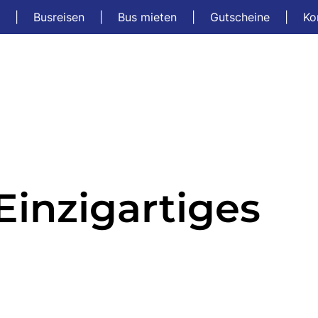
t
|
Busreisen
|
Bus mieten
|
Gutscheine
|
Ko
inzigartiges