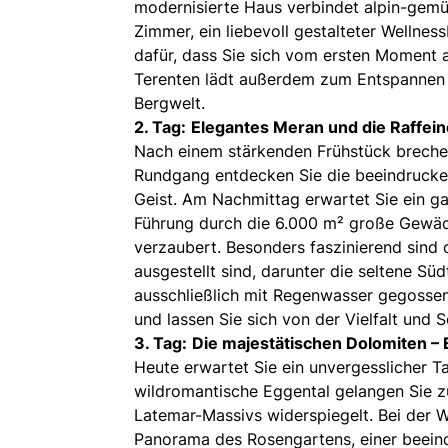
modernisierte Haus verbindet alpin-gemüt
Zimmer, ein liebevoll gestalteter Wellnes
dafür, dass Sie sich vom ersten Moment 
Terenten lädt außerdem zum Entspannen e
Bergwelt.
2. Tag:
Elegantes Meran und die Raffei
Nach einem stärkenden Frühstück brechen
Rundgang entdecken Sie die beeindruckend
Geist. Am Nachmittag erwartet Sie ein ga
Führung durch die 6.000 m² große Gewäc
verzaubert. Besonders faszinierend sind 
ausgestellt sind, darunter die seltene Sü
ausschließlich mit Regenwasser gegossen
und lassen Sie sich von der Vielfalt und S
3. Tag:
Die majestätischen Dolomiten –
Heute erwartet Sie ein unvergesslicher T
wildromantische Eggental gelangen Sie zu
Latemar-Massivs widerspiegelt. Bei der 
Panorama des Rosengartens, einer beeindr