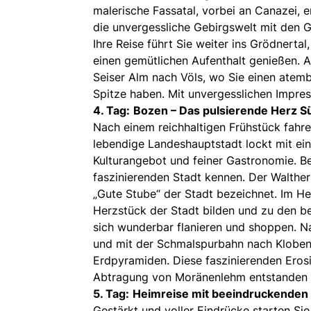
malerische Fassatal, vorbei an Canazei, 
die unvergessliche Gebirgswelt mit den 
Ihre Reise führt Sie weiter ins Grödnertal
einen gemütlichen Aufenthalt genießen. A
Seiser Alm nach Völs, wo Sie einen atem
Spitze haben. Mit unvergesslichen Impres
4. Tag:
Bozen – Das pulsierende Herz Sü
Nach einem reichhaltigen Frühstück fahr
lebendige Landeshauptstadt lockt mit ein
Kulturangebot und feiner Gastronomie. Bei
faszinierenden Stadt kennen. Der Walther
„Gute Stube“ der Stadt bezeichnet. Im He
Herzstück der Stadt bilden und zu den be
sich wunderbar flanieren und shoppen. Na
und mit der Schmalspurbahn nach Klobenst
Erdpyramiden. Diese faszinierenden Eros
Abtragung von Moränenlehm entstanden un
5. Tag:
Heimreise mit beeindruckenden
Gestärkt und voller Eindrücke starten Sie 