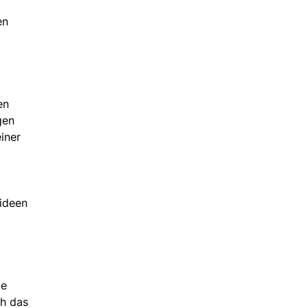
en
en
gen
iner
hideen
de
ch das