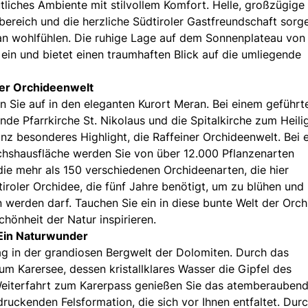
liches Ambiente mit stilvollem Komfort. Helle, großzügige
sbereich und die herzliche Südtiroler Gastfreundschaft sorg
an wohlfühlen. Die ruhige Lage auf dem Sonnenplateau von
in und bietet einen traumhaften Blick auf die umliegende
ner Orchideenwelt
 Sie auf in den eleganten Kurort Meran. Bei einem geführt
e Pfarrkirche St. Nikolaus und die Spitalkirche zum Heili
nz besonderes Highlight, die Raffeiner Orchideenwelt. Bei e
hshausfläche werden Sie von über 12.000 Pflanzenarten
die mehr als 150 verschiedenen Orchideenarten, die hier
dtiroler Orchidee, die fünf Jahre benötigt, um zu blühen und
 werden darf. Tauchen Sie ein in diese bunte Welt der Orc
chönheit der Natur inspirieren.
 Ein Naturwunder
ag in der grandiosen Bergwelt der Dolomiten. Durch das
m Karersee, dessen kristallklares Wasser die Gipfel des
Weiterfahrt zum Karerpass genießen Sie das atemberauben
uckenden Felsformation, die sich vor Ihnen entfaltet. Dur