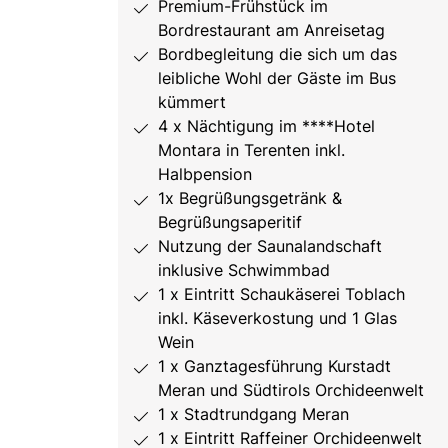
Premium-Frühstück im
Bordrestaurant am Anreisetag
Bordbegleitung die sich um das
leibliche Wohl der Gäste im Bus
kümmert
4 x Nächtigung im ****Hotel
Montara in Terenten inkl.
Halbpension
1x Begrüßungsgetränk &
Begrüßungsaperitif
Nutzung der Saunalandschaft
inklusive Schwimmbad
1 x Eintritt Schaukäserei Toblach
inkl. Käseverkostung und 1 Glas
Wein
1 x Ganztagesführung Kurstadt
Meran und Südtirols Orchideenwelt
1 x Stadtrundgang Meran
1 x Eintritt Raffeiner Orchideenwelt