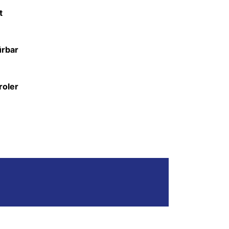
t
ürbar
roler