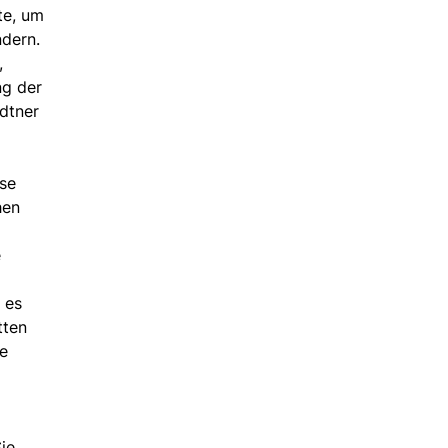
te, um
ndern.
,
ng der
dtner
ese
hen
e
 es
tten
ie
Sie