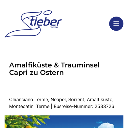
Toggl
Reisethemen
Amalfiküste & Trauminsel
Toggl
Highlights
Capri zu Ostern
Toggl
Service
Toggl
Kontakt
Chianciano Terme, Neapel, Sorrent, Amalfiküste,
Montecatini Terme | Busreise-Nummer: 2533726
Start
Busreisen