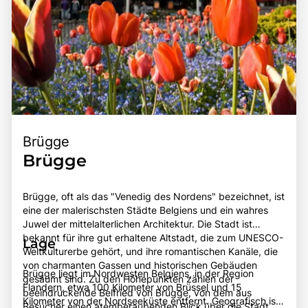
Brügge
Brügge
Brügge, oft als das "Venedig des Nordens" bezeichnet, ist
eine der malerischsten Städte Belgiens und ein wahres
Juwel der mittelalterlichen Architektur. Die Stadt ist
bekannt für ihre gut erhaltene Altstadt, die zum UNESCO-
Lage
Weltkulturerbe gehört, und ihre romantischen Kanäle, die
von charmanten Gassen und historischen Gebäuden
Brügge liegt im Nordwesten Belgiens, in der Region
gesäumt sind. Zu den Höhepunkten zählen der
Flandern, etwa 100 Kilometer von Brüssel und 15
beeindruckende Belfried von Brügge, von dem aus
Kilometer von der Nordseeküste entfernt. Geografisch ist
Besucher einen atemberaubenden Blick über die Stadt