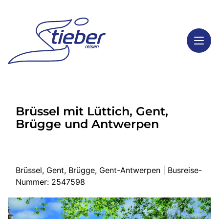
Toggl
Reisethemen
Brüssel mit Lüttich, Gent,
Toggl
Highlights
Brügge und Antwerpen
Toggl
Service
Toggl
Kontakt
Brüssel, Gent, Brügge, Gent-Antwerpen | Busreise-
Nummer: 2547598
Start
Busreisen