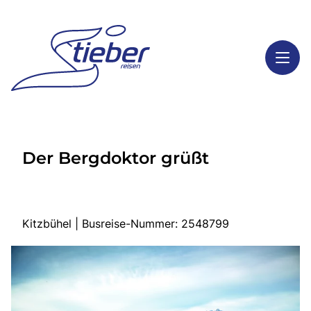
Toggl
Reisethemen
Der Bergdoktor grüßt
Toggl
Highlights
Toggl
Service
Toggl
Kontakt
Kitzbühel | Busreise-Nummer: 2548799
Start
Busreisen