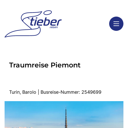
Toggl
Reisethemen
Traumreise Piemont
Toggl
Highlights
Toggl
Service
Toggl
Kontakt
Turin, Barolo | Busreise-Nummer: 2549699
Start
Busreisen