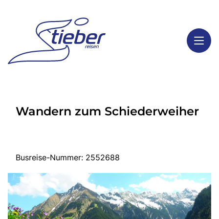
Toggl
Reisethemen
Wandern zum Schiederweiher
Toggl
Highlights
Toggl
Service
Toggl
Kontakt
Busreise-Nummer: 2552688
Start
Busreisen