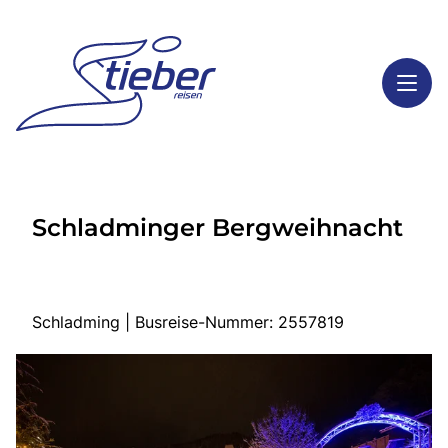
Toggl
Reisethemen
Schladminger Bergweihnacht
Toggl
Highlights
Toggl
Service
Toggl
Kontakt
Schladming | Busreise-Nummer: 2557819
Start
Busreisen