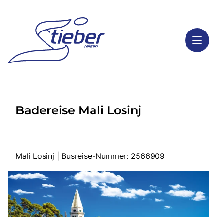
Toggl
Reisethemen
Badereise Mali Losinj
Toggl
Highlights
Toggl
Service
Toggl
Kontakt
Mali Losinj | Busreise-Nummer: 2566909
Start
Busreisen