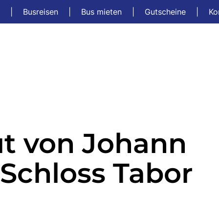
t
|
Busreisen
|
Bus mieten
|
Gutscheine
|
Ko
ut von Johann
 Schloss Tabor