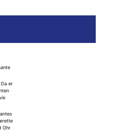
mante
 Da er
nten
wie
santes
erette
d Ohr