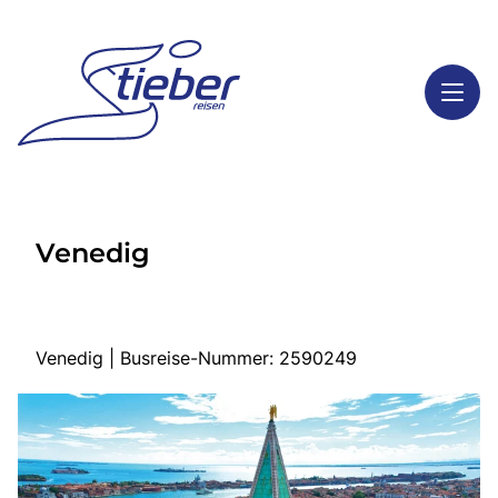
Toggl
Reisethemen
Venedig
Toggl
Highlights
Toggl
Service
Toggl
Kontakt
Venedig | Busreise-Nummer: 2590249
Start
Busreisen