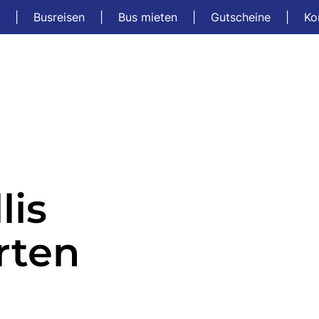
t
|
Busreisen
|
Bus mieten
|
Gutscheine
|
Ko
lis
rten