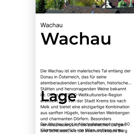
Wachau
Wachau
Die Wachau ist ein malerisches Tal entlang der
Donau in Österreich, das für seine
atemberaubenden Landschaften, historischen
Stätten und hervorragenden Weine bekannt
Lage
ist. Diese UNESCO-Weltkulturerbe-Region
erstreckt sich von der Stadt Krems bis nach
Melk und bietet eine einzigartige Kombination
aus sanften Hügeln, terrassierten Weinbergen
und charmanten Dörfern. Besonders
Die Wachau liegt in Niederösterreich, etwa 80
hervorzuheben sind die zahlreichen Burgen
Kilometer westlich von Wien, entlang eines
und Schlösser, wie die beeindruckende Burg