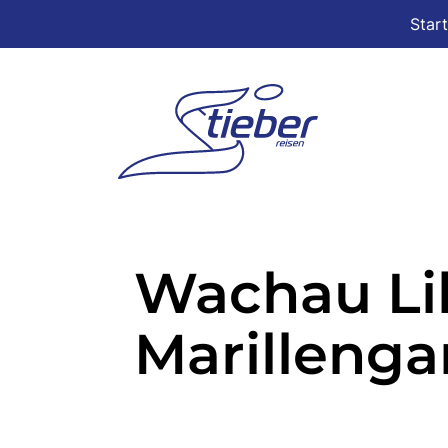
Star
Wachau Lil
Marillenga