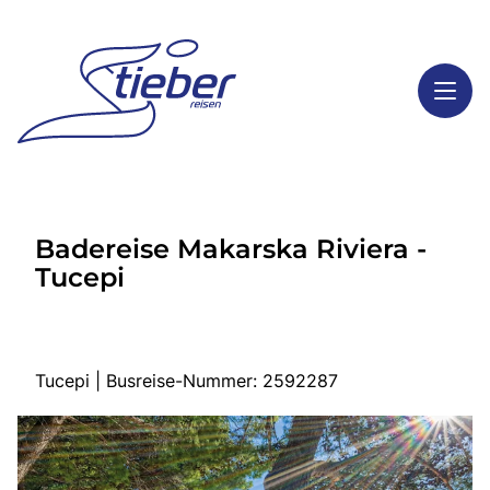
Toggl
Reisethemen
Badereise Makarska Riviera -
Toggl
Highlights
Tucepi
Toggl
Service
Toggl
Kontakt
Tucepi | Busreise-Nummer: 2592287
Start
Busreisen