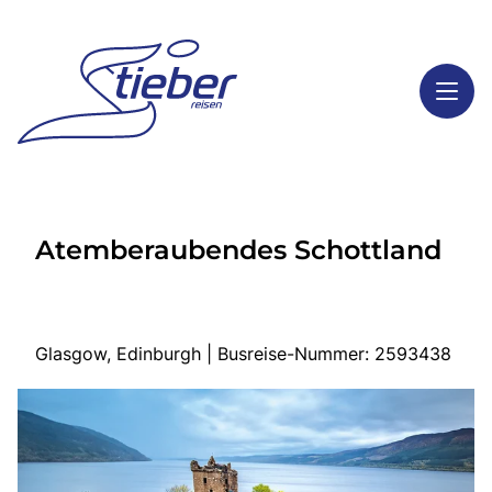
Toggl
Reisethemen
Atemberaubendes Schottland
Toggl
Highlights
Toggl
Service
Toggl
Kontakt
Glasgow, Edinburgh | Busreise-Nummer: 2593438
Start
Busreisen