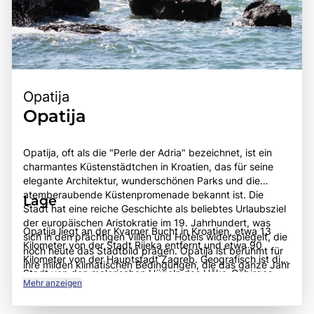
Opatija
Opatija
Opatija, oft als die "Perle der Adria" bezeichnet, ist ein
charmantes Küstenstädtchen in Kroatien, das für seine
elegante Architektur, wunderschönen Parks und die
atemberaubende Küstenpromenade bekannt ist. Die
Lage
Stadt hat eine reiche Geschichte als beliebtes Urlaubsziel
der europäischen Aristokratie im 19. Jahrhundert, was
Opatija liegt an der Kvarner Bucht in Kroatien, etwa 13
sich in den prächtigen Villen und Hotels widerspiegelt, die
Kilometer von der Stadt Rijeka entfernt und etwa 90
noch heute das Stadtbild prägen. Opatija ist berühmt für
Kilometer von der Hauptstadt Zagreb. Geografisch ist die
ihre milden klimatischen Bedingungen, die das ganze Jahr
Stadt von den malerischen Hügeln des Učka-Gebirges
über angenehme Temperaturen bieten, sowie für ihre
Mehr anzeigen
umgeben und bietet einen spektakulären Blick auf das
erstklassigen Wellness- und Spa-Angebote. Die Stadt
Adriatische Meer. Opatija ist gut erreichbar über das
bietet eine Vielzahl von Aktivitäten, darunter Wassersport,