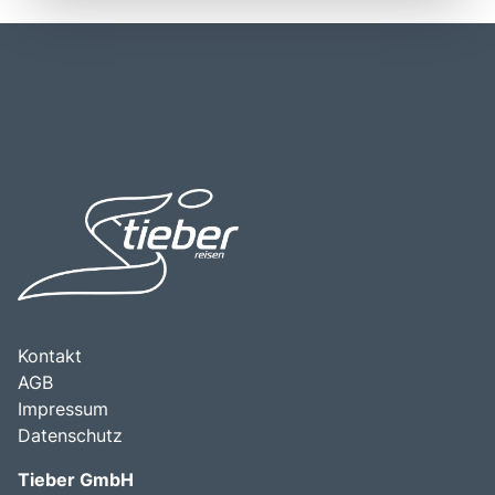
kroatische Straßennetz, und es gibt regelmäßige
Wandern in den umliegenden Hügeln und kulturelle
Busverbindungen von Rijeka und anderen nahegelegenen
Veranstaltungen, die das ganze Jahr über stattfinden.
Städten. Die zentrale Lage an der Küste macht Opatija zu
Besucher sollten Opatija unbedingt erkunden, um die
einem idealen Ausgangspunkt für Erkundungstouren in die
beeindruckende Architektur, die herrlichen Gärten und die
umliegenden Regionen, einschließlich der Inseln Krk und
entspannte Atmosphäre zu genießen, die dieses Ziel zu
Cres. Die Kombination aus natürlicher Schönheit,
einem unvergesslichen Erlebnis machen.
kulturellem Erbe und der Möglichkeit, die mediterrane
Lebensart hautnah zu erleben, macht Opatija zu einem
attraktiven Ziel für Reisende, die die Vielfalt und den
Charme dieser einzigartigen Stadt entdecken möchten.
Kontakt
AGB
Impressum
Datenschutz
Tieber GmbH