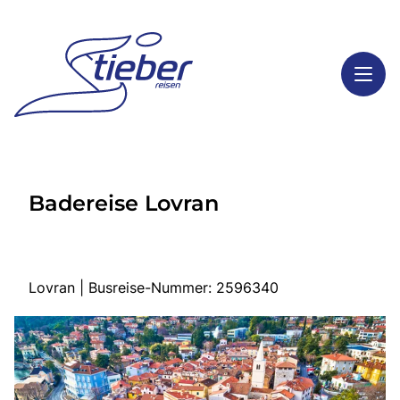
Toggl
Reisethemen
Badereise Lovran
Toggl
Highlights
Toggl
Service
Toggl
Kontakt
Lovran | Busreise-Nummer: 2596340
Start
Busreisen