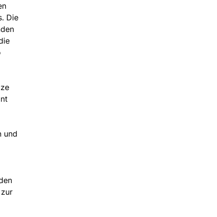
en
. Die
nden
die
o
tze
ont
n und
rden
 zur