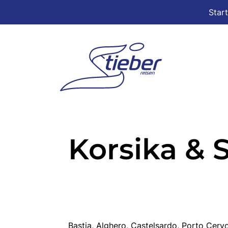
Star
Korsika & 
Bastia, Alghero, Castelsardo, Porto Cerv