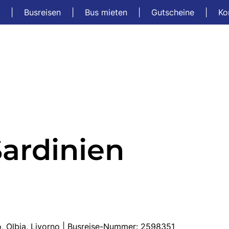
t
|
Busreisen
|
Bus mieten
|
Gutscheine
|
Ko
Sardinien
o, Olbia, Livorno | Busreise-Nummer: 2598351