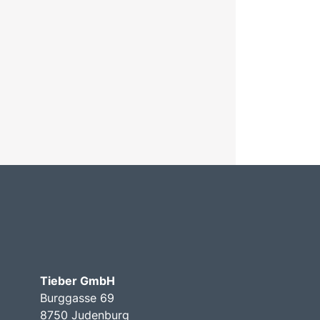
Tieber GmbH
Burggasse 69
8750 Judenburg