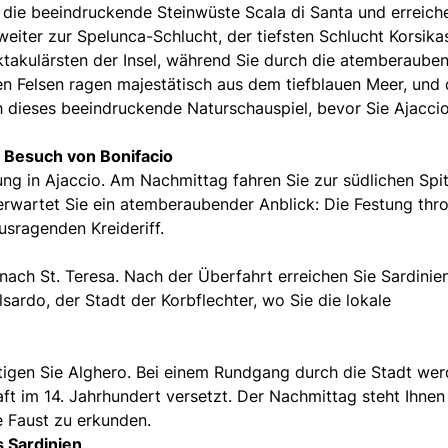
n die beeindruckende Steinwüste Scala di Santa und erreich
eiter zur Spelunca-Schlucht, der tiefsten Schlucht Korsikas
takulärsten der Insel, während Sie durch die atemberaube
en Felsen ragen majestätisch aus dem tiefblauen Meer, und 
h dieses beeindruckende Naturschauspiel, bevor Sie Ajacci
d Besuch von Bonifacio
ung in Ajaccio. Am Nachmittag fahren Sie zur südlichen Spi
r erwartet Sie ein atemberaubender Anblick: Die Festung thr
sragenden Kreideriff.
ach St. Teresa. Nach der Überfahrt erreichen Sie Sardinie
sardo, der Stadt der Korbflechter, wo Sie die lokale
igen Sie Alghero. Bei einem Rundgang durch die Stadt we
aft im 14. Jahrhundert versetzt. Der Nachmittag steht Ihnen
e Faust zu erkunden.
s Sardinien