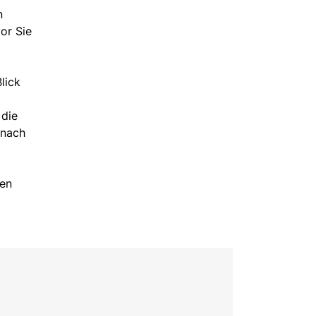
n
vor Sie
lick
 die
 nach
hen