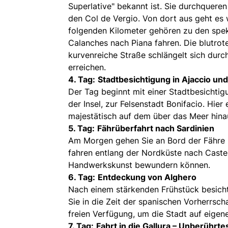
Superlative" bekannt ist. Sie durchquere
den Col de Vergio. Von dort aus geht es w
folgenden Kilometer gehören zu den spek
Calanches nach Piana fahren. Die blutrot
kurvenreiche Straße schlängelt sich durc
erreichen.
4. Tag:
Stadtbesichtigung in Ajaccio un
Der Tag beginnt mit einer Stadtbesichtig
der Insel, zur Felsenstadt Bonifacio. Hie
majestätisch auf dem über das Meer hinau
5. Tag:
Fährüberfahrt nach Sardinien
Am Morgen gehen Sie an Bord der Fähre n
fahren entlang der Nordküste nach Castel
Handwerkskunst bewundern können.
6. Tag:
Entdeckung von Alghero
Nach einem stärkenden Frühstück besicht
Sie in die Zeit der spanischen Vorherrsch
freien Verfügung, um die Stadt auf eigen
7. Tag:
Fahrt in die Gallura – Unberührte