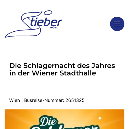
Toggl
Reisethemen
Die Schlagernacht des Jahres
Toggl
Highlights
in der Wiener Stadthalle
Toggl
Service
Toggl
Kontakt
Wien | Busreise-Nummer: 2651325
Start
Busreisen